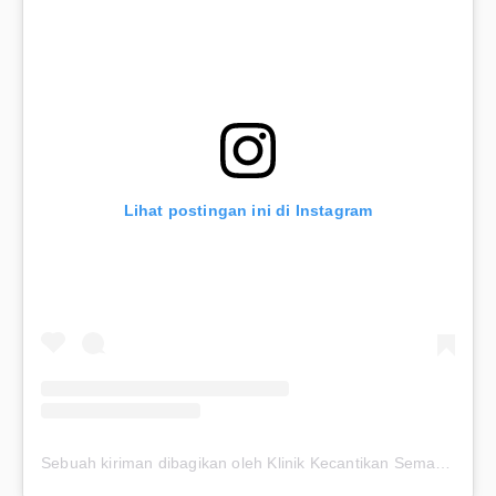
Lihat postingan ini di Instagram
Sebuah kiriman dibagikan oleh Klinik Kecantikan Semarang (@premieraskincare)