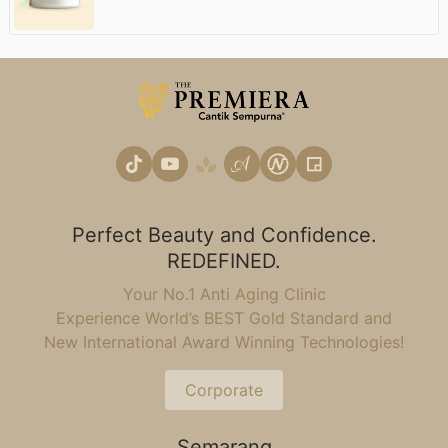
Perfect Beauty and Confidence.
REDEFINED.
Your No.1 Anti Aging Clinic
Experience World’s BEST Gold Standard and
New International Award Winning Technologies!
Corporate
Semarang